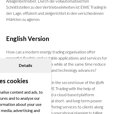
Anlagenbetreiber. Durch die vollautomatisierten
Schnittstellen zu den Vertriebseinheiten ist EWE Trading in
der Lage, effizient und zielgerichtet in den verschiedenen
Märkten zu agieren.
English Version
How can a modern energy trading organisation offer
powerful, flexible and scalable applications and services for
internal and external clients while at the same time reduce
Details
efforts for future updates and technology advances?
es cookies
Read the article published in the second issue of the @zfk
magazine about how @EWE Trading with the help of
alise content and ads, to
@FORRS has implemented a cloud-based platform
tures and to analyse our
solution covering all physical short- and long-term power
nformation about your use
markets, natural gas and offering services to clients along
al media, advertising and
the entire value chain, from operational planning to billing.