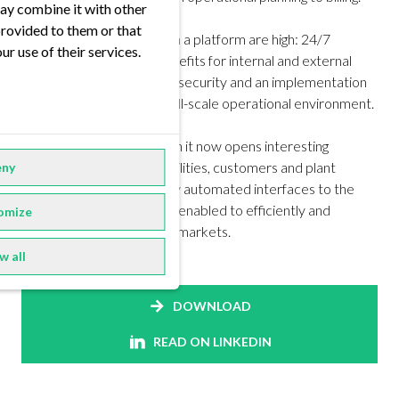
ay combine it with other
provided to them or that
The requirements for such a platform are high: 24/7
ur use of their services.
availability, addressing benefits for internal and external
stakeholders, operational security and an implementation
in parallel to the existing full-scale operational environment.
After the successful launch it now opens interesting
opportunities for public utilities, customers and plant
ny
operators. Through its fully automated interfaces to the
sales units EWE Trading is enabled to efficiently and
omize
precisely act in its various markets.
w all
DOWNLOAD
READ ON LINKEDIN