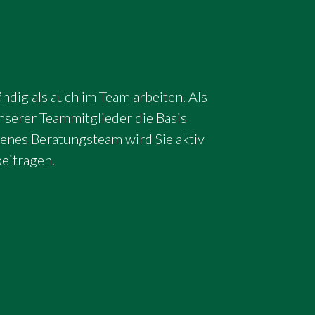
rgiebranche.
omatisierungs- oder
derungen zu erfüllen.
 weiterzuentwickeln.
ndig als auch im Team arbeiten. Als
nserer Teammitglieder die Basis
renes Beratungsteam wird Sie aktiv
sstsein.
eitragen.
ifizierungen (z.B. CFA, FRM, ...).