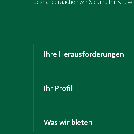
deshalb brauchen wir Sie und Ihr Know
Ihre Herausforderungen
Systemdesign:
Sie entwerfen in einem Expert
Ihr Profil
Lösungsentwicklung:
Hochschulabschluss (Diplom/Ma
Sie entwickeln professionelle
verwandten Fachgebiet.
Was wir bieten
Transformationsbegleitung: