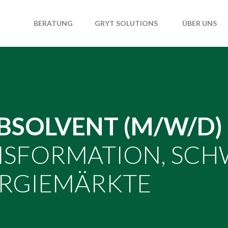
T
BERATUNG
GRYT SOLUTIONS
ÜBER UNS
SOLVENT (M/W/D)
ANSFORMATION, SC
ERGIEMÄRKTE