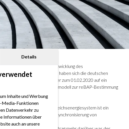
Details
Im Rahmen der Weiterentwicklung des
 verwendet
Ausgleichsenergiesystems haben sich die deutschen
Übertragungsnetzbetreiber zum 01.02.2020 auf ein
verändertes Berechnungsmodell zur reBAP-Bestimmung
geeinigt.
 um Inhalte und Werbung
ial-Media-Funktionen
Das Bilanzkreis- und Ausgleichsenergiesystem ist ein
eren Datenverkehr zu
zentrales Instrument zur Synchronisierung von
ie Informationen über
Strommärkten.
bsite auch an unsere
Lernen Sie in unserem Beitrag mehr darüber, was der