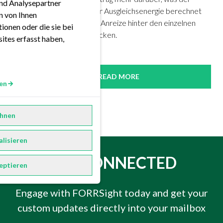
nd Analysepartner
reBAP ist, wie der Preis für Ausgleichsenergie berechnet
en von Ihnen
wird und welche Ziele und Anreize hinter den einzelnen
ionen oder die sie bei
Berechnungsschritten stecken.
ites erfasst haben,
READ MORE
en
hnen
alisieren
GET CONNECTED
eptieren
Engage with FORRSight today and get your
custom updates directly into your mailbox