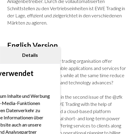
Anlagenbetreiber. Durch die vollautomatisierten
Schnittstellen zu den Vertriebseinheiten ist EWE Trading in
der Lage, effizient und zielgerichtet in den verschiedenen
Märkten zu agieren.
English Version
Details
How can a modern energy trading organisation offer
powerful, flexible and scalable applications and services for
 verwendet
internal and external clients while at the same time reduce
efforts for future updates and technology advances?
 um Inhalte und Werbung
Read the article published in the second issue of the @zfk
ial-Media-Funktionen
magazine about how @EWE Trading with the help of
eren Datenverkehr zu
@FORRS has implemented a cloud-based platform
ie Informationen über
solution covering all physical short- and long-term power
bsite auch an unsere
markets, natural gas and offering services to clients along
nd Analysepartner
the entire value chain, from operational planning to billing.