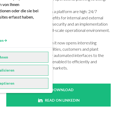
en von Ihnen
ionen oder die sie bei
The requirements for such a platform are high: 24/7
ites erfasst haben,
availability, addressing benefits for internal and external
stakeholders, operational security and an implementation
in parallel to the existing full-scale operational environment.
en
After the successful launch it now opens interesting
opportunities for public utilities, customers and plant
operators. Through its fully automated interfaces to the
hnen
sales units EWE Trading is enabled to efficiently and
precisely act in its various markets.
alisieren
eptieren
DOWNLOAD
READ ON LINKEDIN