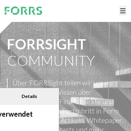
FORRSIGHT
COMMUNITY
Über FORRSight teilen wir unser
tiefgreifendes Wissen über
Details
Energiemärkte, Finanzmärkte und
technologischen Fortschritt in Form
 verwendet
von Magazinen, Artikeln, Whitepaper,
Factsheets, Podcasts und mehr.