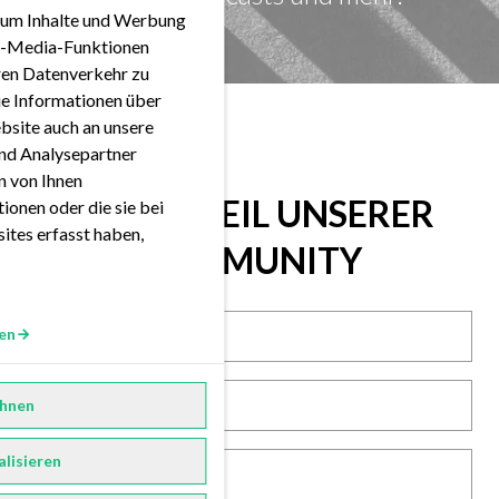
 um Inhalte und Werbung
ial-Media-Funktionen
eren Datenverkehr zu
ie Informationen über
bsite auch an unsere
nd Analysepartner
en von Ihnen
WERDE TEIL UNSERER
ionen oder die sie bei
ites erfasst haben,
COMMUNITY
en
hnen
alisieren